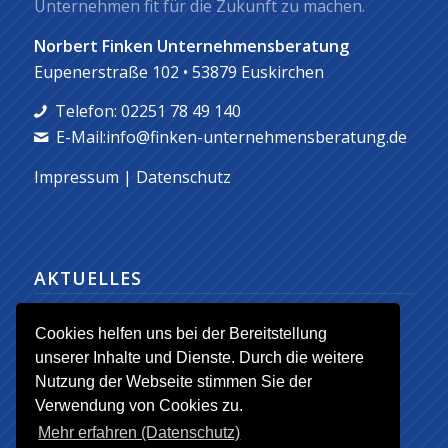
Unternehmen fit für die Zukunft zu machen.
Norbert Finken Unternehmensberatung
Eupenerstraße 102 • 53879 Euskirchen
Telefon: 02251 78 49 140
E-Mail:info@finken-unternehmensberatung.de
Impressum
|
Datenschutz
AKTUELLES
Eckpunkte der Gründungs- und
Cookies helfen uns bei der Bereitstellung
Mittelstandsberatung ab 2016
unserer Inhalte und Dienste. Durch die weitere
1. Januar 2016 - 17:43
Nutzung der Webseite stimmen Sie der
Verwendung von Cookies zu.
Mehr erfahren (Datenschutz)